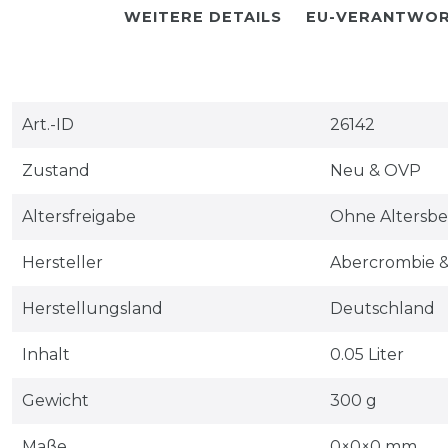
WEITERE DETAILS
EU-VERANTWOR
Art.-ID
26142
Zustand
Neu & OVP
Altersfreigabe
Ohne Altersb
Hersteller
Abercrombie &
Herstellungsland
Deutschland
Inhalt
0.05 Liter
Gewicht
300 g
Maße
0
×
0
×
0
mm