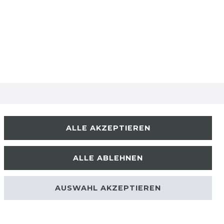
UNTERNEHMEN
ALLE AKZEPTIEREN
ÜBER UNS
ALLE ABLEHNEN
KARRIERE
AUSWAHL AKZEPTIEREN
PRESSE
BLOG