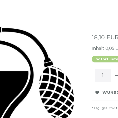
18,10 EU
Inhalt
0,05
L
Sofort lief
WUNSC
* zzgl. ges. MwSt